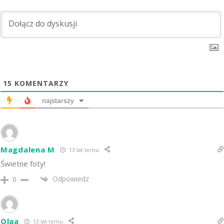
15
KOMENTARZY
najstarszy
Magdalena M
13 lat temu
Świetne foty!
Odpowiedz
0
Olaa
13 lat temu