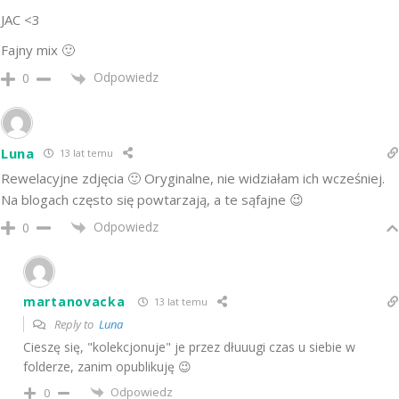
JAC <3
Fajny mix 🙂
Odpowiedz
0
Luna
13 lat temu
Rewelacyjne zdjęcia 🙂 Oryginalne, nie widziałam ich wcześniej.
Na blogach często się powtarzają, a te sąfajne 😉
Odpowiedz
0
martanovacka
13 lat temu
Reply to
Luna
Cieszę się, "kolekcjonuje" je przez dłuuugi czas u siebie w
folderze, zanim opublikuję 😉
Odpowiedz
0