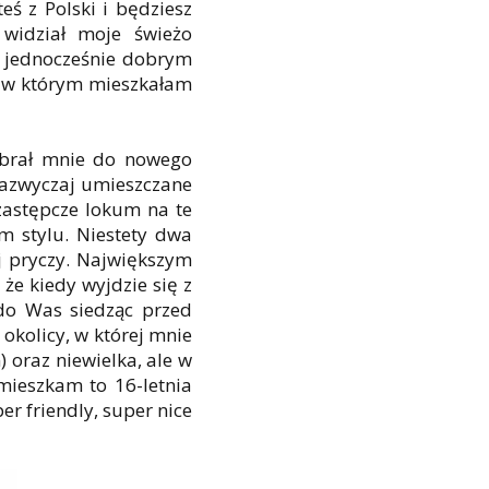
eś z Polski i będziesz
 widział moje świeżo
a jednocześnie dobrym
, w którym mieszkałam
zabrał mnie do nowego
 zazwyczaj umieszczane
zastępcze lokum na te
m stylu. Niestety dwa
j pryczy. Największym
że kiedy wyjdzie się z
 do Was siedząc przed
okolicy, w której mnie
 oraz niewielka, ale w
 mieszkam to 16-letnia
r friendly, super nice