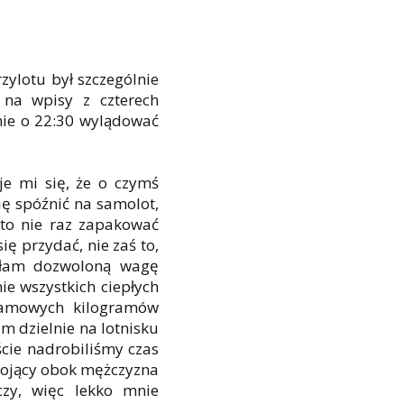
ylotu był szczególnie
 na wpisy z czterech
nie o 22:30 wylądować
je mi się, że o czymś
ię spóźnić na samolot,
a to nie raz zapakować
ę przydać, nie zaś to,
zyłam dozwoloną wagę
e wszystkich ciepłych
ramowych kilogramów
 dzielnie na lotnisku
ście nadrobiliśmy czas
tojący obok mężczyzna
czy, więc lekko mnie