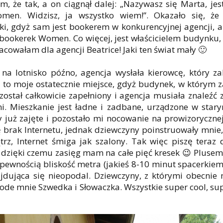
 że tak, a on ciągnął dalej: „Nazywasz się Marta, jest
en. Widzisz, ja wszystko wiem!”. Okazało się, że
, gdyż sam jest bookerem w konkurencyjnej agencji, 
z bookerek Women. Co więcej, jest właścicielem budynku
racowałam dla agencji Beatrice! Jaki ten świat mały 🙂
m na lotnisko późno, agencja wysłała kierowcę, który 
t to moje ostatecznie miejsce, gdyż budynek, w którym
ostał całkowicie zapełniony i agencja musiała znaleźć 
ni. Mieszkanie jest ładne i zadbane, urządzone w stary
y już zajęte i pozostało mi nocowanie na prowizoryczne
ę brak Internetu, jednak dziewczyny poinstruowały mnie, 
trz, Internet śmiga jak szalony. Tak więc piszę teraz
dzięki czemu zasięg mam na całe pięć kresek 😉 Plusem 
pewnością bliskość metra (jakieś 8-10 minut spacerkiem)
ajdująca się nieopodal. Dziewczyny, z którymi obecnie
ode mnie Szwedka i Słowaczka. Wszystkie super cool, supe