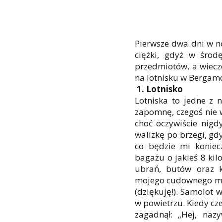
Pierwsze dwa dni w n
ciężki, gdyż w środ
przedmiotów, a wiecz
na lotnisku w Berga
1. Lotnisko
Lotniska to jedne z 
zapomnę, czegoś nie w
choć oczywiście nigdy
walizkę po brzegi, gd
co będzie mi koniec
bagażu o jakieś 8 ki
ubrań, butów oraz 
mojego cudownego męż
(dziękuję!). Samolot 
w powietrzu. Kiedy c
zagadnął: „Hej, naz