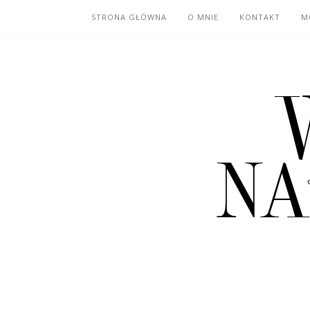
STRONA GŁÓWNA
O MNIE
KONTAKT
M