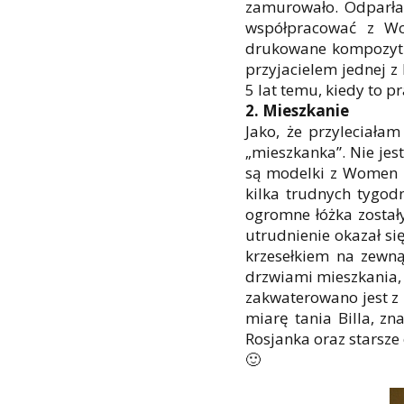
zamurowało. Odparłam,
współpracować z Wom
drukowane kompozytki
przyjacielem jednej 
5 lat temu, kiedy to p
2. Mieszkanie
Jako, że przyleciała
„mieszkanka”. Nie jes
są modelki z Women z
kilka trudnych tygod
ogromne łóżka został
utrudnienie okazał si
krzesełkiem na zewną
drzwiami mieszkania, 
zakwaterowano jest z 
miarę tania Billa, zn
Rosjanka oraz starsze 
🙂