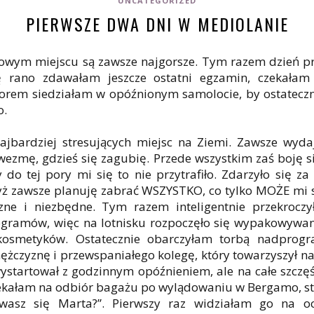
UNCATEGORIZED
PIERWSZE DWA DNI W MEDIOLANIE
owym miejscu są zawsze najgorsze. Tym razem dzień prz
ę rano zdawałam jeszcze ostatni egzamin, czekałam
orem siedziałam w opóźnionym samolocie, by ostatecz
mo.
najbardziej stresujących miejsc na Ziemi. Zawsze wyda
ezmę, gdzieś się zagubię. Przede wszystkim zaś boję s
 do tej pory mi się to nie przytrafiło. Zdarzyło się z
yż zawsze planuję zabrać WSZYSTKO, co tylko MOŻE mi si
zne i niezbędne. Tym razem inteligentnie przekroc
logramów, więc na lotnisku rozpoczęło się wypakowywani
kosmetyków. Ostatecznie obarczyłam torbą nadprog
czyznę i przewspaniałego kolegę, który towarzyszył nam
wystartował z godzinnym opóźnieniem, ale na całe szczę
zekałam na odbiór bagażu po wylądowaniu w Bergamo, s
ywasz się Marta?”. Pierwszy raz widziałam go na o