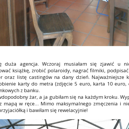
duża agencja. Wczoraj musiałam się zjawić u ni
wać książkę, zrobić polaroidy, nagrać filmiki, podpisa
er oraz listę castingów na dany dzień. Najważniejsze k
obienie karty do metra (zdjęcie 5 euro, karta 10 euro,
onkowych z banku.
rawdopodobny żar, a ja gubiłam się na każdym kroku. W
 z mapą w ręce… Mimo maksymalnego zmęczenia i ni
rzyjaciółką i bawiłam się rewelacyjnie!