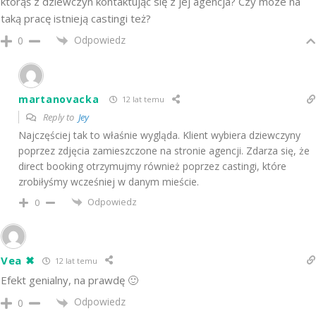
którąś z dziewczyn kontaktując się z jej agencja? Czy moze na
taką pracę istnieją castingi też?
Odpowiedz
0
martanovacka
12 lat temu
Reply to
Jey
Najczęściej tak to właśnie wygląda. Klient wybiera dziewczyny
poprzez zdjęcia zamieszczone na stronie agencji. Zdarza się, że
direct booking otrzymujmy również poprzez castingi, które
zrobiłyśmy wcześniej w danym mieście.
Odpowiedz
0
Vea ✖
12 lat temu
Efekt genialny, na prawdę 🙂
Odpowiedz
0