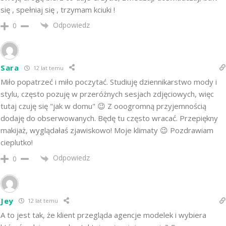
się , spełniaj się , trzymam kciuki !
Odpowiedz
0
Sara
12 lat temu
Miło popatrzeć i miło poczytać. Studiuję dziennikarstwo mody i
stylu, często pozuję w przeróżnych sesjach zdjęciowych, więc
tutaj czuję się "jak w domu" 😉 Z ooogromną przyjemnością
dodaję do obserwowanych. Będę tu często wracać. Przepiękny
makijaż, wyglądałaś zjawiskowo! Moje klimaty 😉 Pozdrawiam
cieplutko!
Odpowiedz
0
Jey
12 lat temu
A to jest tak, że klient przegląda agencje modelek i wybiera