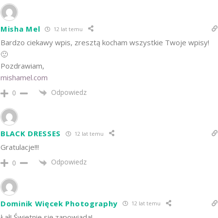
Misha Mel
12 lat temu
Bardzo ciekawy wpis, zresztą kocham wszystkie Twoje wpisy!
🙂
Pozdrawiam,
mishamel.com
Odpowiedz
0
BLACK DRESSES
12 lat temu
Gratulacje!!!
Odpowiedz
0
Dominik Więcek Photography
12 lat temu
Łał! Świetnie się zapowiada!