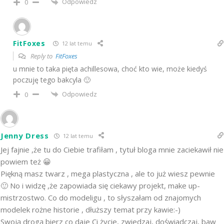
Odpowiedz
0
FitFoxes
12 lat temu
Reply to
FitFoxes
u mnie to taka pięta achillesowa, choć kto wie, może kiedyś
poczuję tego bakcyla 🙂
Odpowiedz
0
Jenny Dress
12 lat temu
Jej fajnie ,że tu do Ciebie trafiłam , tytuł bloga mnie zaciekawił nie
powiem też 😀
Piękną masz twarz , mega plastyczna , ale to już wiesz pewnie
🙂 No i widzę ,że zapowiada się ciekawy projekt, make up-
mistrzostwo. Co do modeligu , to słyszałam od znajomych
modelek rożne historie , dłuższy temat przy kawie:-)
Swoją drogą bierz co daje Ci życie, zwiedzaj, doświadczaj, baw