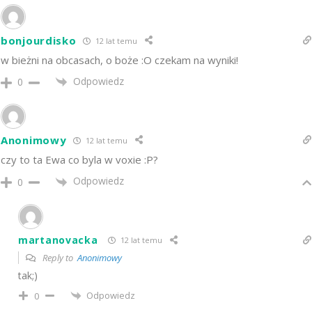
bonjourdisko
12 lat temu
w bieżni na obcasach, o boże :O czekam na wyniki!
Odpowiedz
0
Anonimowy
12 lat temu
czy to ta Ewa co byla w voxie :P?
Odpowiedz
0
martanovacka
12 lat temu
Reply to
Anonimowy
tak;)
Odpowiedz
0