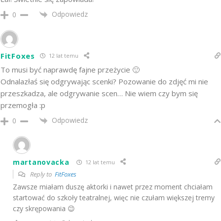
Odpowiedz
0
FitFoxes
12 lat temu
To musi być naprawdę fajne przeżycie 🙂
Odnalazłaś się odgrywając scenki? Pozowanie do zdjęć mi nie
przeszkadza, ale odgrywanie scen… Nie wiem czy bym się
przemogła :p
Odpowiedz
0
martanovacka
12 lat temu
Reply to
FitFoxes
Zawsze miałam duszę aktorki i nawet przez moment chciałam
startować do szkoły teatralnej, więc nie czułam większej tremy
czy skrępowania 😉