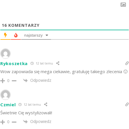
16
KOMENTARZY
najstarszy
Rykoszetka
12 lat temu
Wow zapowiada się mega ciekawie, gratuluję takiego zlecenia 🙂
Odpowiedz
0
Czmiel
12 lat temu
Świetnie Cię wystylizowali!
Odpowiedz
0