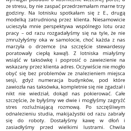
ze stresu, by nie zaspać przedrzemałam marne trzy
godziny. Na lotnisku spotkałam się z E., drugą
modelką zatrudnioną przez klienta. Niesamowicie
ucieszyła mnie perspektywa wspólnego lotu oraz
pracy – od razu rozgadałyśmy się na tyle, że nie
zmrużyłyśmy oka w samolocie, choć każda z nas
marzyła o drzemce (na szczęście stewardessy
poratowały ciepłą kawą!). Z lotniska miałyśmy
wsiąść w taksówkę i poprosić o zawiezienie na
wskazany przez klienta adres. Oczywiście nie mogło
obyć się bez problemów ze znalezieniem miejsca
sesji, gdyż numeracja budynków, pod które
zawiozła nas taksówka, kompletnie się nie zgadzał i
nikt nie wiedział, dokąd nas pokierować. Całe
szczęście, że byłyśmy we dwie i mogłyśmy zagryźć
stres rozluźniającą rozmową. Po szczęśliwym
odnalezieniu studia, makijażystki od razu zabrały
się do roboty. Dostałyśmy kawę w dłoń i
zasiadłyśmy przed wielkimi lustrami. Chwila