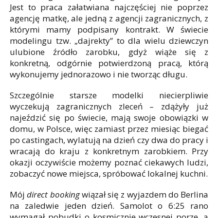
Jest to praca załatwiana najczęściej nie poprzez
agencję matkę, ale jedną z agencji zagranicznych, z
którymi mamy podpisany kontrakt. W świecie
modelingu tzw. „dajrekty” to dla wielu dziewczyn
ulubione źródło zarobku, gdyż wiąże się z
konkretną, odgórnie potwierdzoną pracą, którą
wykonujemy jednorazowo i nie tworząc długu.
Szczególnie starsze modelki niecierpliwie
wyczekują zagranicznych zleceń – zdążyły już
najeździć się po świecie, mają swoje obowiązki w
domu, w Polsce, więc zamiast przez miesiąc biegać
po castingach, wylatują na dzień czy dwa do pracy i
wracają do kraju z konkretnym zarobkiem. Przy
okazji oczywiście możemy poznać ciekawych ludzi,
zobaczyć nowe miejsca, spróbować lokalnej kuchni.
Mój
direct booking
wiązał się z wyjazdem do Berlina
na zaledwie jeden dzień. Samolot o 6:25 rano
wymagał pobudki o kosmicznie wczesnej porze, a