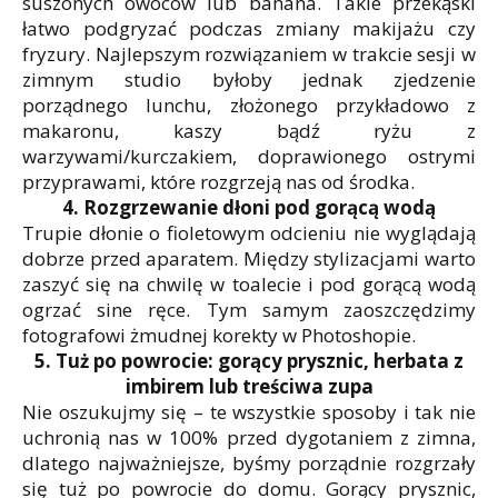
suszonych owoców lub banana. Takie przekąski
łatwo podgryzać podczas zmiany makijażu czy
fryzury. Najlepszym rozwiązaniem w trakcie sesji w
zimnym studio byłoby jednak zjedzenie
porządnego lunchu, złożonego przykładowo z
makaronu, kaszy bądź ryżu z
warzywami/kurczakiem, doprawionego ostrymi
przyprawami, które rozgrzeją nas od środka.
4. Rozgrzewanie dłoni pod gorącą wodą
Trupie dłonie o fioletowym odcieniu nie wyglądają
dobrze przed aparatem. Między stylizacjami warto
zaszyć się na chwilę w toalecie i pod gorącą wodą
ogrzać sine ręce. Tym samym zaoszczędzimy
fotografowi żmudnej korekty w Photoshopie.
5. Tuż po powrocie: gorący prysznic, herbata z
imbirem lub treściwa zupa
Nie oszukujmy się – te wszystkie sposoby i tak nie
uchronią nas w 100% przed dygotaniem z zimna,
dlatego najważniejsze, byśmy porządnie rozgrzały
się tuż po powrocie do domu. Gorący prysznic,