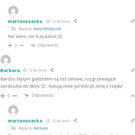
martanovacka
12 lat temu
Reply to
Anna Władyczak
Nie wiem, nie liczę kalorii 😉
Odpowiedz
0
Barbara
12 lat temu
Bardzo fajnym gadżetem są też żelowe, rozgrzewające
serduszka do dłoni 🙂 . Ratują mnie już którąś zimę z rzędu!
Odpowiedz
0
martanovacka
12 lat temu
Reply to
Barbara