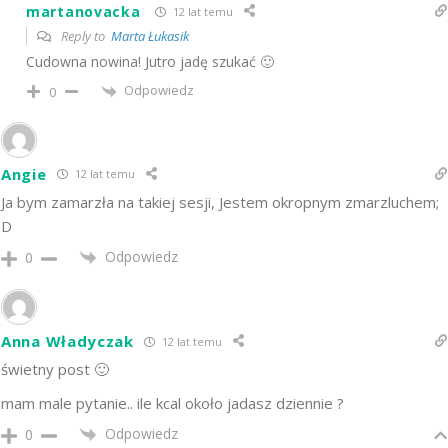
martanovacka
12 lat temu
Reply to
Marta Łukasik
Cudowna nowina! Jutro jadę szukać 🙂
Odpowiedz
0
Angie
12 lat temu
Ja bym zamarzła na takiej sesji, Jestem okropnym zmarzluchem;
D
Odpowiedz
0
Anna Władyczak
12 lat temu
świetny post 🙂
mam male pytanie.. ile kcal około jadasz dziennie ?
Odpowiedz
0