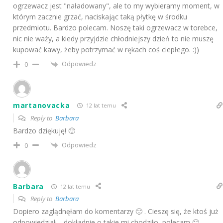
ogrzewacz jest "naładowany", ale to my wybieramy moment, w
którym zacznie grzać, naciskając taką płytkę w środku
przedmiotu. Bardzo polecam. Noszę taki ogrzewacz w torebce,
nic nie waży, a kiedy przyjdzie chłodniejszy dzień to nie muszę
kupować kawy, żeby potrzymać w rękach coś ciepłego. :))
Odpowiedz
0
martanovacka
12 lat temu
Reply to
Barbara
Bardzo dziękuję! 🙂
Odpowiedz
0
Barbara
12 lat temu
Reply to
Barbara
Dopiero zaglądnęłam do komentarzy 🙂 . Cieszę się, że ktoś już
odpowiedział – dokładnie o takie mi chodziło, polecam 🙂