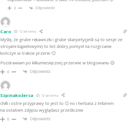
Odpowiedz
0
Caro
12 lat temu
Myślę, że grube rękawiczki i grube skarpety(jeśli są to sesje ze
strojami kąpielowymi) to też dobry pomysł na rozgrzanie
kończyn w trakcie przerw 🙂
Pozdrawiam po kilkumiesięcznej przerwie w blogowaniu 😉
Odpowiedz
0
Szpinakożerca
12 lat temu
chilli i ostre przyprawy to jest to 🙂 no i herbata z imbirem
na ostatnim zdjęciu wyglądasz prześlicznie
Odpowiedz
0