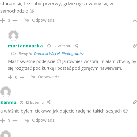
staram się też robić przerwy, gdzie ogrzewamy się w
samochodzie 🙂
Odpowiedz
0
martanovacka
12 lat temu
Reply to
Dominik Więcek Photography
Masz świetne podejście 🙂 Ja również wczoraj miałam chwilę, by
się rozgrzać pod kurtką i postać pod gorącym nawiewem.
Odpowiedz
0
Sanma
12 lat temu
a właśnie byłam ciekawa jak dajecie radę na takich sesjach 🙂
Odpowiedz
0