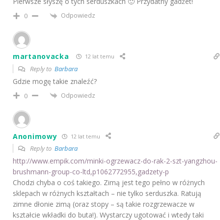
Pierwsze słyszę o tych serduszkach 🙂 Przydatny gadżet!
Odpowiedz
0
martanovacka
12 lat temu
Reply to
Barbara
Gdzie mogę takie znaleźć?
Odpowiedz
0
Anonimowy
12 lat temu
Reply to
Barbara
http://www.empik.com/minki-ogrzewacz-do-rak-2-szt-yangzhou-
brushmann-group-co-ltd,p1062772955,gadzety-p
Chodzi chyba o coś takiego. Zimą jest tego pełno w różnych
sklepach w różnych kształtach – nie tylko serduszka. Ratują
zimne dłonie zimą (oraz stopy – są takie rozgrzewacze w
kształcie wkładki do buta!). Wystarczy ugotować i wtedy taki