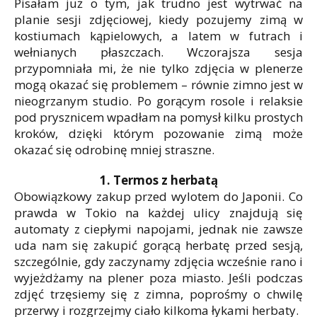
Pisałam już o tym, jak trudno jest wytrwać na
planie sesji zdjęciowej, kiedy pozujemy zimą w
kostiumach kąpielowych, a latem w futrach i
wełnianych płaszczach. Wczorajsza sesja
przypomniała mi, że nie tylko zdjęcia w plenerze
mogą okazać się problemem – równie zimno jest w
nieogrzanym studio. Po gorącym rosole i relaksie
pod prysznicem wpadłam na pomysł kilku prostych
kroków, dzięki którym pozowanie zimą może
okazać się odrobinę mniej straszne.
1. Termos z herbatą
Obowiązkowy zakup przed wylotem do Japonii. Co
prawda w Tokio na każdej ulicy znajdują się
automaty z ciepłymi napojami, jednak nie zawsze
uda nam się zakupić gorącą herbatę przed sesją,
szczególnie, gdy zaczynamy zdjęcia wcześnie rano i
wyjeżdżamy na plener poza miasto. Jeśli podczas
zdjęć trzęsiemy się z zimna, poprośmy o chwilę
przerwy i rozgrzejmy ciało kilkoma łykami herbaty.