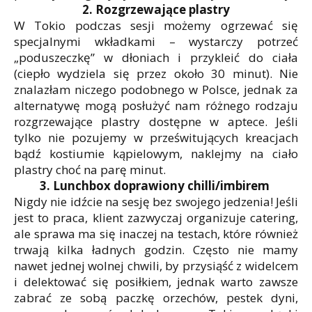
2. Rozgrzewające plastry
W Tokio podczas sesji możemy ogrzewać się
specjalnymi wkładkami – wystarczy potrzeć
„poduszeczkę” w dłoniach i przykleić do ciała
(ciepło wydziela się przez około 30 minut). Nie
znalazłam niczego podobnego w Polsce, jednak za
alternatywę mogą posłużyć nam różnego rodzaju
rozgrzewające plastry dostępne w aptece. Jeśli
tylko nie pozujemy w prześwitujących kreacjach
bądź kostiumie kąpielowym, naklejmy na ciało
plastry choć na parę minut.
3. Lunchbox doprawiony chilli/imbirem
Nigdy nie idźcie na sesję bez swojego jedzenia! Jeśli
jest to praca, klient zazwyczaj organizuje catering,
ale sprawa ma się inaczej na testach, które również
trwają kilka ładnych godzin. Często nie mamy
nawet jednej wolnej chwili, by przysiąść z widelcem
i delektować się posiłkiem, jednak warto zawsze
zabrać ze sobą paczkę orzechów, pestek dyni,