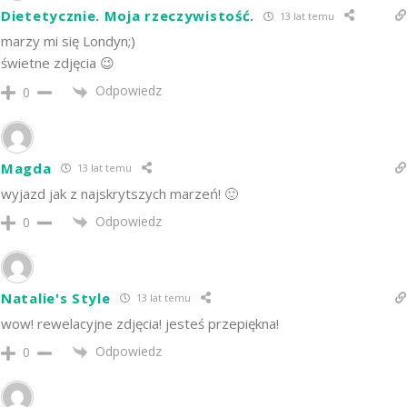
Dietetycznie. Moja rzeczywistość.
13 lat temu
marzy mi się Londyn;)
świetne zdjęcia 😉
Odpowiedz
0
Magda
13 lat temu
wyjazd jak z najskrytszych marzeń! 🙂
Odpowiedz
0
Natalie's Style
13 lat temu
wow! rewelacyjne zdjęcia! jesteś przepiękna!
Odpowiedz
0