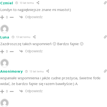
Czmiel
13 lat temu
Londyn to najpiękniejsze znane mi miasto!:)
Odpowiedz
0
Luna
13 lat temu
Zazdroszczę takich wspomnień 🙂 Bardzo fajnie 🙂
Odpowiedz
0
Anonimowy
13 lat temu
wspaniałe wspomnienia i jakże cudne przeżycia, świetne fotki
widać, że bardzo fajnie się razem bawiłyście:) A.
Odpowiedz
0