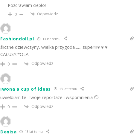
Pozdrawiam ciepło!
Odpowiedz
0
Fashiondoll.pl
13 lat temu
śliczne dziewczyny, wielka przygoda…… super!!!♥ ♥ ♥
CAŁUSY:*OLA
Odpowiedz
0
Iwona a cup of ideas
13 lat temu
uwielbiam te Twoje reportaże i wspomnienia 🙂
Odpowiedz
0
Denisa
13 lat temu