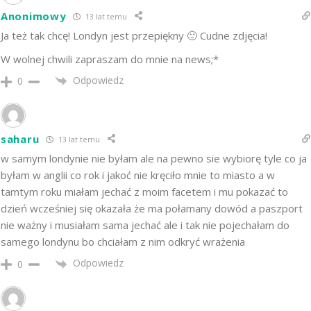
Anonimowy
13 lat temu
Ja też tak chcę! Londyn jest przepiękny 🙂 Cudne zdjęcia!
W wolnej chwili zapraszam do mnie na news;*
Odpowiedz
0
saharu
13 lat temu
w samym londynie nie byłam ale na pewno sie wybiorę tyle co ja
byłam w anglii co rok i jakoć nie kręciło mnie to miasto a w
tamtym roku miałam jechać z moim facetem i mu pokazać to
dzień wcześniej się okazała że ma połamany dowód a paszport
nie ważny i musiałam sama jechać ale i tak nie pojechałam do
samego londynu bo chciałam z nim odkryć wrażenia
Odpowiedz
0