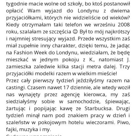
tygodnie macie wolne od szkoły, bo ktoś postanowił
opłacić Wam wyjazd do Londynu z dwiema
przyjaciółkami, których nie widzieliście od wieków?
Kiedy otrzymałam taki telefon we wrześniu 2008
roku, szalałam ze szczęścia 😉 Był to mój najkrótszy
i najmniej stresujący wyjazd. Przede wszystkim zaś
miał zupełnie inny charakter, dzięki temu, że jadąc
na Fashion Week do Londynu, wiedziałam, że będę
mieszkać w jednym pokoju z K., natomiast J.
zamieszka zaledwie kilka stacji metra dalej. Trzy
przyjaciółki modelki razem w wielkim mieście!
Przez cały pierwszy tydzień jeździłyśmy razem na
castingi. Czasem nawet 17 dziennie, ale wtedy woził
nas wynajęty przez agencję kierowca, my zaś
siedziałyśmy sobie w samochodzie, śpiewając,
żartując i popijając kawę ze Starbucksa. Drugi
tydzień minął nam pod znakiem pracy w dzień i
szaleństw w pokojowym hotelu wieczorami. Piwo,
fajki, muzyka i my.