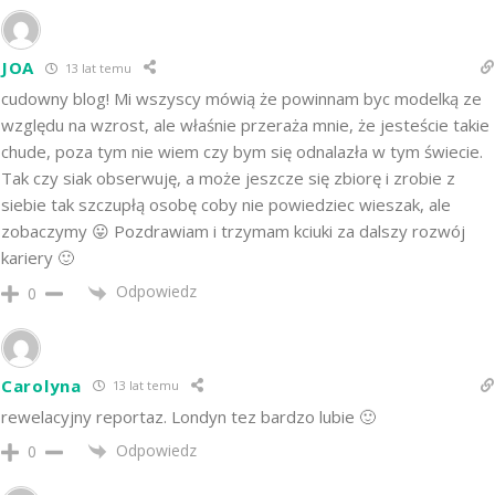
JOA
13 lat temu
cudowny blog! Mi wszyscy mówią że powinnam byc modelką ze
względu na wzrost, ale właśnie przeraża mnie, że jesteście takie
chude, poza tym nie wiem czy bym się odnalazła w tym świecie.
Tak czy siak obserwuję, a może jeszcze się zbiorę i zrobie z
siebie tak szczupłą osobę coby nie powiedziec wieszak, ale
zobaczymy 😛 Pozdrawiam i trzymam kciuki za dalszy rozwój
kariery 🙂
Odpowiedz
0
Carolyna
13 lat temu
rewelacyjny reportaz. Londyn tez bardzo lubie 🙂
Odpowiedz
0