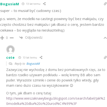
BogusiaM
13 lat temu
super – to musiał być cudowny czas:)
p.s. wiem, że modelki na castingi powinny być bez makijażu, czy
często chodzisz bez makijażu i jak dbasz o cerę, jestem bardzo
ciekawa – bo wygląda na nieskazitelną;)
Odpowiedz
0
cote
13 lat temu
Reply to
BogusiaM
Zazwyczaj nie wychodzę z domu bez pomalowanych rzęs, za to
bardzo rzadko używam podkładu – wolę kremy BB albo sam
puder. Wyraziste szminki i cienie do powiek tylko wtedy, gdy
mam rano dużo czasu na wyszykowanie 😉
O tym, jak dbam o cerę tutaj:
http://www.wieszaknawybiegu.blogspot.com/search/label/Jak%2
0modelka%20dba%20o%20urod%C4%99%3F