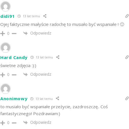
didi91
13 lat temu
Ojej faktycznie miałyście radochę to musiało być wspaniałe ! 🙂
Odpowiedz
0
Hard Candy
13 lat temu
świetne zdjęcia :):)
Odpowiedz
0
Anonimowy
13 lat temu
to musiało być wspaniałe przeżycie, zazdroszczę.. Coś
fantastycznego! Pozdrawiam:)
Odpowiedz
0