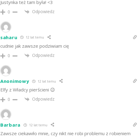
Justynka też tam była! <3
Odpowiedz
0
saharu
12 lat temu
cudnie jak zawsze podziwiam cię
Odpowiedz
0
Anonimowy
12 lat temu
Elfy z Władcy pierścieni 😉
Odpowiedz
0
Barbara
12 lat temu
Zawsze ciekawiło mnie, czy nikt nie robi problemu z robieniem