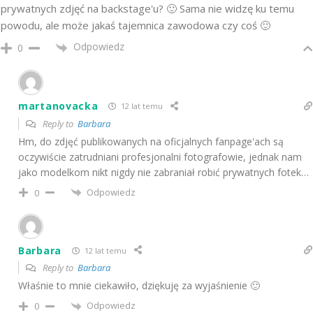
prywatnych zdjęć na backstage'u? 🙂 Sama nie widzę ku temu
powodu, ale może jakaś tajemnica zawodowa czy coś 🙂
Odpowiedz
0
martanovacka
12 lat temu
Reply to
Barbara
Hm, do zdjęć publikowanych na oficjalnych fanpage'ach są
oczywiście zatrudniani profesjonalni fotografowie, jednak nam
jako modelkom nikt nigdy nie zabraniał robić prywatnych fotek…
Odpowiedz
0
Barbara
12 lat temu
Reply to
Barbara
Właśnie to mnie ciekawiło, dziękuję za wyjaśnienie 🙂
Odpowiedz
0