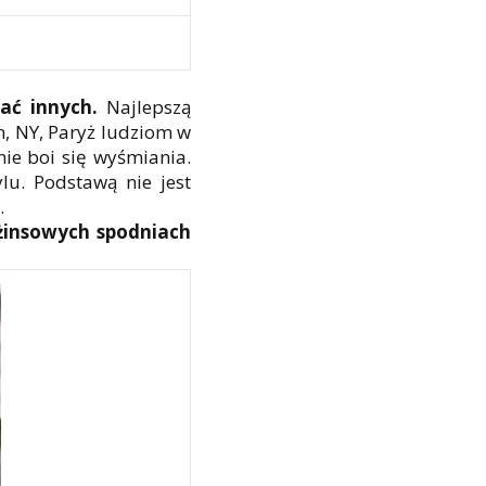
ać innych.
Najlepszą
n, NY, Paryż ludziom w
nie boi się wyśmiania.
ylu. Podstawą nie jest
.
 dżinsowych spodniach