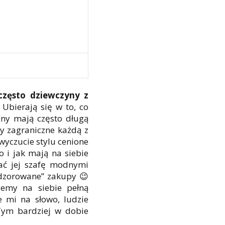
często dziewczyny z
Ubierają się w to, co
yny mają często długą
ty zagraniczne każdą z
 wyczucie stylu cenione
 i jak mają na siebie
ać jej szafę modnymi
dzorowane” zakupy 😉
zemy na siebie pełną
e mi na słowo, ludzie
 Tym bardziej w dobie