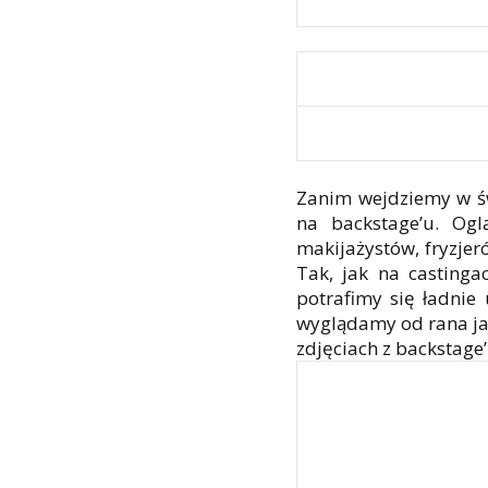
Zanim wejdziemy w św
na backstage’u. Ogl
makijażystów, fryzjer
Tak, jak na castinga
potrafimy się ładnie
wyglądamy od rana jak
zdjęciach z backstage’