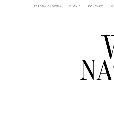
STRONA GŁÓWNA
O MNIE
KONTAKT
M