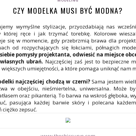
MODELING
CZY MODELKA MUSI BYĆ MODNA?
emy wymyślne stylizacje, przyozdabiają nas wcześni
 której ręce i jak trzymać torebkę. Kolorowe wieszak
ieje się w momencie, gdy przebrzmią brawa dla projekt
ach od rozpychających się łokciami, półnagich mod
z siebie pomysły projektanta, odwiesić na miejsce obce
własnych ubrań.
Najczęściej zaś jest to bezpieczne m
ez większych umiejętności, a które pomaga uniknąć nam
delki najczęściej chodzą w czerni?
Sama jestem wielb
atwa w obejściu, nieśmiertelna, uniwersalna. Może b
tłasem oraz pikanterią. To barwa na wskroś głęboka, w
zuć, pasująca każdej barwie skóry i polecana każdem
ń ciężko zepsuć.
www.thechiccurve.com