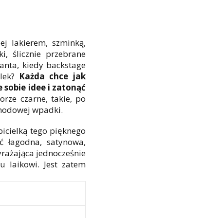
ej lakierem, szminką,
i, ślicznie przebrane
anta, kiedy backstage
elek?
Każda chce jak
 sobie idee i zatonąć
orze czarne, takie, po
 modowej wpadki.
icielką tego pięknego
yć łagodna, satynowa,
yrażająca jednocześnie
u laikowi. Jest zatem