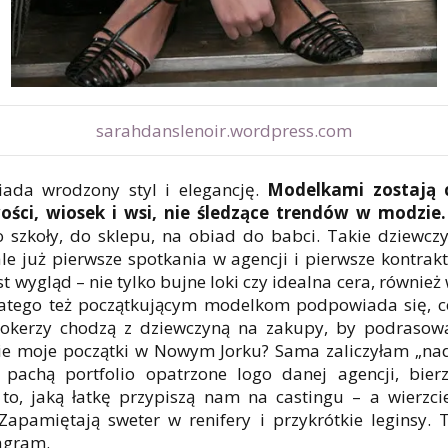
sarahdanslenoir.wordpress.com
iada wrodzony styl i elegancję.
Modelkami zostają 
ści, wiosek i wsi, nie śledzące trendów w modzie.
do szkoły, do sklepu, na obiad do babci. Takie dziewcz
le już pierwsze spotkania w agencji i pierwsze kontrak
st wygląd – nie tylko bujne loki czy idealna cera, również
Dlatego też początkującym modelkom podpowiada się, co
ookerzy chodzą z dziewczyną na zakupy, by podrasow
ie moje początki w Nowym Jorku? Sama zaliczyłam „na
achą portfolio opatrzone logo danej agencji, bier
to, jaką łatkę przypiszą nam na castingu – a wierzci
 Zapamiętają sweter w renifery i przykrótkie leginsy.
tagram.