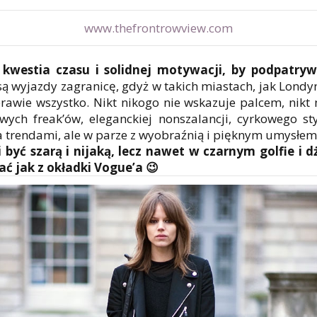
www.thefrontrowview.com
 kwestia czasu i solidnej motywacji, by podpatryw
 są wyjazdy zagranicę, gdyż w takich miastach, jak Londy
awie wszystko. Nikt nikogo nie wskazuje palcem, nikt 
wych freak’ów, eleganckiej nonszalancji, cyrkowego st
a trendami, ale w parze z wyobraźnią i pięknym umysłem
 być szarą i nijaką, lecz nawet w czarnym golfie i
 jak z okładki Vogue’a 😉