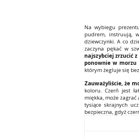
Na wybiegu prezentuj
pudrem, instruują, w
dziewczynki. A co dz
zaczyna pękać w szw
najszybciej zrzucić 
ponownie w morzu 
którym żegluje się b
Zauważyliście, że mo
koloru. Czerń jest ł
miękka, może zagrać a
tysiące skrajnych uc
bezpieczna, gdyż czer