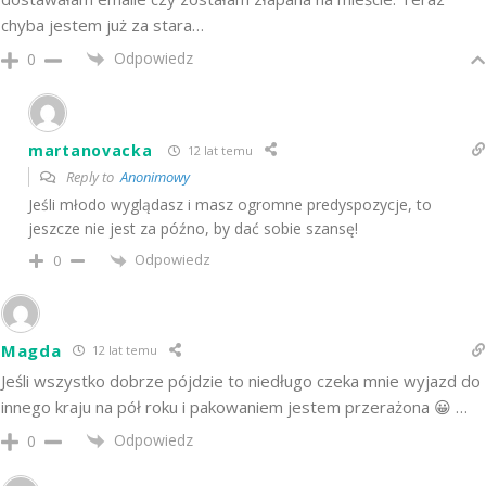
chyba jestem już za stara…
Odpowiedz
0
martanovacka
12 lat temu
Reply to
Anonimowy
Jeśli młodo wyglądasz i masz ogromne predyspozycje, to
jeszcze nie jest za późno, by dać sobie szansę!
Odpowiedz
0
Magda
12 lat temu
Jeśli wszystko dobrze pójdzie to niedługo czeka mnie wyjazd do
innego kraju na pół roku i pakowaniem jestem przerażona 😀 …
Odpowiedz
0