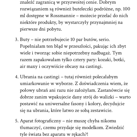
znaleźć zagranicą w przyzwoitej cenie. Dobrym
rozwiązaniem są również buteleczki podróżne, np. 100
ml dostępne w Rossmannie – możecie przelać do nich
niektóre produkty, by wystarczyły przynajmniej na
pierwsze dni pobytu.
Buty – nie potrzebujecie 10 par butów, serio.
Popełniałam ten błąd w przeszłości, pakując ich zbyt
wiele i tworząc sobie niepotrzebny nadbagaż. Tym
razem zapakowałam tylko cztery pary: kozaki, botki,
air maxy i oczywiście obcasy na castingi.
Ubrania na castingi – tutaj również polecałabym
umiarkowanie w wyborze. Z doświadczenia wiem, że
połowy ubrań ani razu nie założyłam. Zastanówcie się
dobrze zanim wpakujecie dany strój do walizki – warto
postawić na uniwersalne fasony i kolory, decydujcie
się na ubrania, które łatwo ze sobą zestawicie.
Aparat fotograficzny – nie muszę chyba nikomu
tłumaczyć, czemu przydaje się modelkom. Zwiedzić
tyle świata bez aparatu w rękach?!