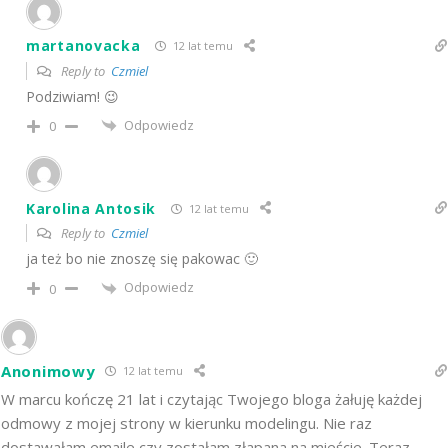
martanovacka
12 lat temu
Reply to
Czmiel
Podziwiam! 😉
Odpowiedz
0
Karolina Antosik
12 lat temu
Reply to
Czmiel
ja też bo nie znoszę się pakowac 🙂
Odpowiedz
0
Anonimowy
12 lat temu
W marcu kończę 21 lat i czytając Twojego bloga żałuję każdej
odmowy z mojej strony w kierunku modelingu. Nie raz
dostawałam emaile czy zostałam złapana na mieście. Teraz