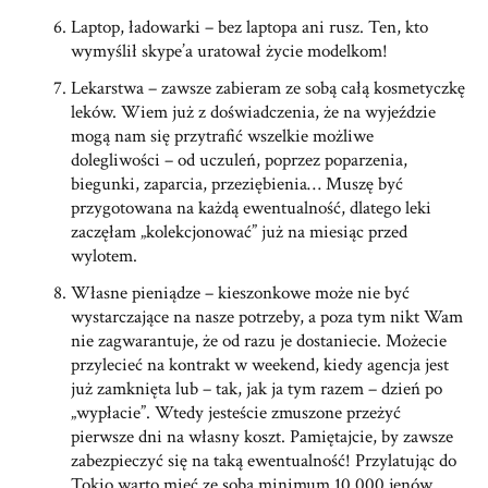
Laptop, ładowarki – bez laptopa ani rusz. Ten, kto
wymyślił skype’a uratował życie modelkom!
Lekarstwa – zawsze zabieram ze sobą całą kosmetyczkę
leków. Wiem już z doświadczenia, że na wyjeździe
mogą nam się przytrafić wszelkie możliwe
dolegliwości – od uczuleń, poprzez poparzenia,
biegunki, zaparcia, przeziębienia… Muszę być
przygotowana na każdą ewentualność, dlatego leki
zaczęłam „kolekcjonować” już na miesiąc przed
wylotem.
Własne pieniądze – kieszonkowe może nie być
wystarczające na nasze potrzeby, a poza tym nikt Wam
nie zagwarantuje, że od razu je dostaniecie. Możecie
przylecieć na kontrakt w weekend, kiedy agencja jest
już zamknięta lub – tak, jak ja tym razem – dzień po
„wypłacie”. Wtedy jesteście zmuszone przeżyć
pierwsze dni na własny koszt. Pamiętajcie, by zawsze
zabezpieczyć się na taką ewentualność! Przylatując do
Tokio warto mieć ze sobą minimum 10 000 jenów.