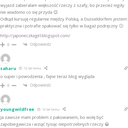
wyjazd zabierałam większość rzeczy z szafy, bo przecież nigdy
nie wiadomo co się przyda 😉
Odkąd kursuję regularnie między Polską, a Dusseldorfem jestem
praktyczna i potrafie spakować się tylko w bagaż podręczny 🙂
http://japoneczkagirl.blogspot.com/
Odpowiedz
0
saharu
12 lat temu
o super i powodzenia , fajne teraz blog wygląda
Odpowiedz
0
youngwildfree
12 lat temu
Ja zawsze mam problem z pakowaniem, bo wolę być
zapobiegawcza i wziąć tysiąc niepotrzebnych rzeczy 😀