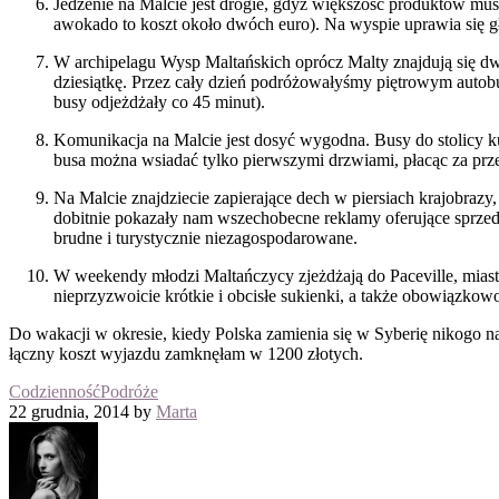
Jedzenie na Malcie jest drogie, gdyż większość produktów m
awokado to koszt około dwóch euro). Na wyspie uprawia się g
W archipelagu Wysp Maltańskich oprócz Malty znajdują się d
dziesiątkę. Przez cały dzień podróżowałyśmy piętrowym autob
busy odjeżdżały co 45 minut).
Komunikacja na Malcie jest dosyć wygodna. Busy do stolicy ku
busa można wsiadać tylko pierwszymi drzwiami, płacąc za prze
Na Malcie znajdziecie zapierające dech w piersiach krajobrazy
dobitnie pokazały nam wszechobecne reklamy oferujące sprzed
brudne i turystycznie niezagospodarowane.
W weekendy młodzi Maltańczycy zjeżdżają do Paceville, miasta
nieprzyzwoicie krótkie i obcisłe sukienki, a także obowiązkowo
Do wakacji w okresie, kiedy Polska zamienia się w Syberię nikogo 
łączny koszt wyjazdu zamknęłam w 1200 złotych.
Codzienność
Podróże
22 grudnia, 2014 by
Marta