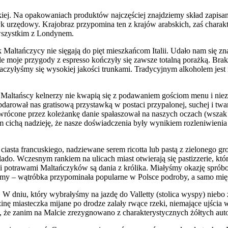
ielskiej. Na opakowaniach produktów najczęściej znajdziemy skład zapis
yk urzędowy. Krajobraz przypomina ten z krajów arabskich, zaś chara
 wszystkim z Londynem.
k Maltańczycy nie sięgają do pięt mieszkańcom Italii. Udało nam się zn
e moje przygody z espresso kończyły się zawsze totalną porażką. Br
raczyłyśmy się wysokiej jakości trunkami. Tradycyjnym alkoholem jest 
. Maltańscy kelnerzy nie kwapią się z podawaniem gościom menu i nie
darował nas gratisową przystawką w postaci przypalonej, suchej i twar
wrócone przez koleżankę danie spałaszował na naszych oczach (wsza
m cichą nadzieję, że nasze doświadczenia były wynikiem rozleniwien
 z ciasta francuskiego, nadziewane serem ricotta lub pastą z zielonego
do. Wczesnym rankiem na ulicach miast otwierają się pastizzerie, któr
 potrawami Maltańczyków są dania z królika. Miałyśmy okazję spróbow
 – wątróbka przypominała popularne w Polsce podroby, a samo mięso
. W dniu, który wybrałyśmy na jazdę do Valletty (stolica wyspy) nieb
nę miasteczka mijane po drodze zalały rwące rzeki, niemające ujści
, że zanim na Malcie zrezygnowano z charakterystycznych żółtych au