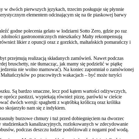
any w dwóch pierwszych językach, trzecim posługuje się płynnie
kterystycznym elementem odcinającym się na tle piaskowej barwy
aleźć godne polecenia gelato w lodziarni Sotto Zero, gdzie po raz
ak zdolności gastronomicznych mieszkańcy Malty rekompensują
również likier z opuncji oraz z gorzkich, maltańskich pomarańczy i
zbyt przejmują realizacją składanych zamówień. Nawet podczas
dej bruschetty, nie tłumacząc, jak mamy się podzielić w piątkę
k jedzenia nie wolno marnować). Na koniec zapomniał o zamówionej
ia Maltańczyków po pracowitych wakacjach – być może turyści
 groszku. Są bardzo smaczne, lecz pod kątem wartości odżywczych,
e oprócz pastizzi, wypiekają również pizzę, parówki w cieście
ać dwóch wersji: spaghetti z wątróbką króliczą oraz królika
 skojarzyło nam się z indykiem.
o zasnuły burzowe chmury i tuż przed dobiegnięciem na dworzec
a w studzienkach kanalizacyjnych, rozlokowanych w zdecydowanie
tobusów, podczas deszczu ludzie podróżowali z nogami pod wodą.