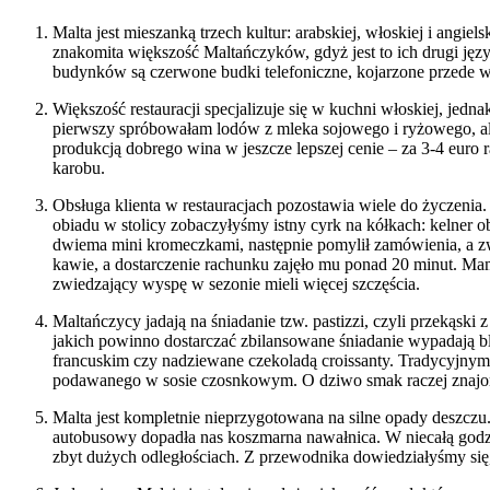
Malta jest mieszanką trzech kultur: arabskiej, włoskiej i ang
znakomita większość Maltańczyków, gdyż jest to ich drugi jęz
budynków są czerwone budki telefoniczne, kojarzone przede
Większość restauracji specjalizuje się w kuchni włoskiej, jedna
pierwszy spróbowałam lodów z mleka sojowego i ryżowego, al
produkcją dobrego wina w jeszcze lepszej cenie – za 3-4 euro 
karobu.
Obsługa klienta w restauracjach pozostawia wiele do życzenia
obiadu w stolicy zobaczyłyśmy istny cyrk na kółkach: kelner ob
dwiema mini kromeczkami, następnie pomylił zamówienia, a z
kawie, a dostarczenie rachunku zajęło mu ponad 20 minut. Ma
zwiedzający wyspę w sezonie mieli więcej szczęścia.
Maltańczycy jadają na śniadanie tzw. pastizzi, czyli przekąski
jakich powinno dostarczać zbilansowane śniadanie wypadają bla
francuskim czy nadziewane czekoladą croissanty. Tradycyjnymi
podawanego w sosie czosnkowym. O dziwo smak raczej znajomy
Malta jest kompletnie nieprzygotowana na silne opady deszczu
autobusowy dopadła nas koszmarna nawałnica. W niecałą godzi
zbyt dużych odległościach. Z przewodnika dowiedziałyśmy się