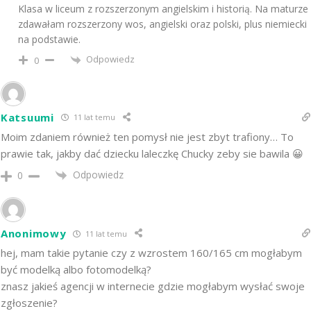
Klasa w liceum z rozszerzonym angielskim i historią. Na maturze
zdawałam rozszerzony wos, angielski oraz polski, plus niemiecki
na podstawie.
Odpowiedz
0
Katsuumi
11 lat temu
Moim zdaniem również ten pomysł nie jest zbyt trafiony… To
prawie tak, jakby dać dziecku laleczkę Chucky zeby sie bawila 😀
Odpowiedz
0
Anonimowy
11 lat temu
hej, mam takie pytanie czy z wzrostem 160/165 cm mogłabym
być modelką albo fotomodelką?
znasz jakieś agencji w internecie gdzie mogłabym wysłać swoje
zgłoszenie?