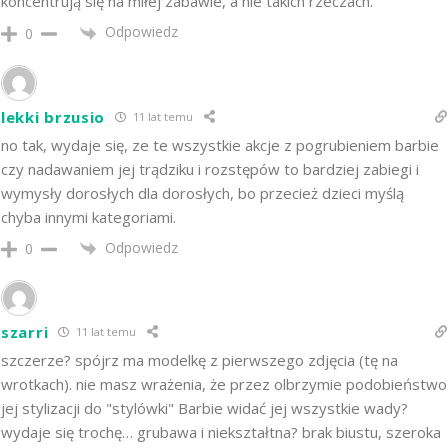
koncentrują się na miłej zabawie, a nie takich rzeczach.
Odpowiedz
0
lekki brzusio
11 lat temu
no tak, wydaje się, ze te wszystkie akcje z pogrubieniem barbie
czy nadawaniem jej trądziku i rozstępów to bardziej zabiegi i
wymysły dorosłych dla dorosłych, bo przecież dzieci myślą
chyba innymi kategoriami.
Odpowiedz
0
szarri
11 lat temu
szczerze? spójrz ma modelkę z pierwszego zdjęcia (tę na
wrotkach). nie masz wrażenia, że przez olbrzymie podobieństwo
jej stylizacji do "stylówki" Barbie widać jej wszystkie wady?
wydaje się trochę… grubawa i niekształtna? brak biustu, szeroka