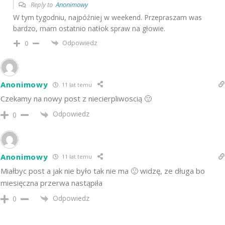
Reply to
Anonimowy
W tym tygodniu, najpóźniej w weekend. Przepraszam was
bardzo, mam ostatnio natłok spraw na głowie.
Odpowiedz
0
Anonimowy
11 lat temu
Czekamy na nowy post z niecierpliwoscią 🙂
Odpowiedz
0
Anonimowy
11 lat temu
Miałbyc post a jak nie było tak nie ma 🙁 widzę, ze długa bo
miesięczna przerwa nastąpiła
Odpowiedz
0