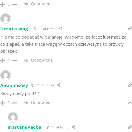
Odpowiedz
0
Utrata wagi
11 lat temu
Nie ma co popadać w paranoję, wiadomo, że facet lubi mieć za
co złapać, a taka traca wagę w oczach dziewczyna to przykry
obrazek
Odpowiedz
0
Anonimowy
11 lat temu
Kiedy nowy post? ?
Odpowiedz
0
martanovacka
11 lat temu