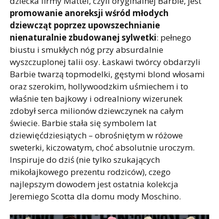
dziecka firmy Mattel, czyli oryginalnej Barbie, jest
promowanie anoreksji wśród młodych
dziewcząt poprzez upowszechnianie
nienaturalnie zbudowanej sylwetki
: pełnego
biustu i smukłych nóg przy absurdalnie
wyszczuplonej talii osy. Łaskawi twórcy obdarzyli
Barbie twarzą topmodelki, gęstymi blond włosami
oraz szerokim, hollywoodzkim uśmiechem i to
właśnie ten bajkowy i odrealniony wizerunek
zdobył serca milionów dziewczynek na całym
świecie. Barbie stała się symbolem lat
dziewięćdziesiątych – obrośniętym w różowe
sweterki, kiczowatym, choć absolutnie uroczym.
Inspiruje do dziś (nie tylko szukających
mikołajkowego prezentu rodziców), czego
najlepszym dowodem jest ostatnia kolekcja
Jeremiego Scotta dla domu mody Moschino.