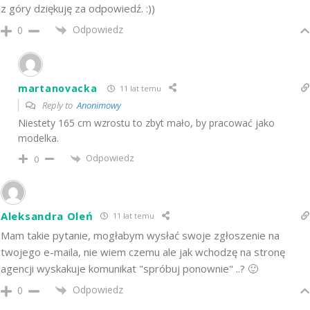
z góry dziękuję za odpowiedź. :))
Odpowiedz
0
martanovacka
11 lat temu
Reply to
Anonimowy
Niestety 165 cm wzrostu to zbyt mało, by pracować jako
modelka.
Odpowiedz
0
Aleksandra Oleń
11 lat temu
Mam takie pytanie, mogłabym wysłać swoje zgłoszenie na
twojego e-maila, nie wiem czemu ale jak wchodzę na stronę
agencji wyskakuje komunikat "spróbuj ponownie" ..? 🙂
Odpowiedz
0