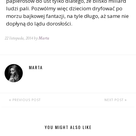
papierosów do ust tylko dlatego, że blisko miliard
ludzi pali. Pozwólmy więc dzieciom dryfować po
morzu bajkowej fantazji, na tyle długo, aż same nie
dopłyną do lądu dorosłości.
22 listopada, 2014 by
Marta
MARTA
PREVIOUS POST
NEXT POST
YOU MIGHT ALSO LIKE