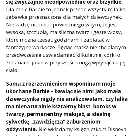
się zwyczajnie nieodpowiednie oraz brzydkie.
Dla mnie Barbie to jednak przede wszystkim lalka –
zabawka przeznaczona dla małych dziewczynek.
Nie widzę nic nieodpowiedniego w tym, że jest
wysoka, szczupła, ma śliczną twarz i gęste włosy,
które można czesać godzinami i zaplatać w
fantazyjne warkocze. Będąc matką nie chciałabym
przedwcześnie uświadamiać kilkuletniej córki o
zmianach, jakie w przyszłości mogą wpłynąć na jej
ciało.
Sama z rozrzewnieniem wspominam moje
ukochane Barbie – bawiąc się nimi jako mała
dziewczynka nigdy nie analizowałam, czy lalka
ma nienaturalnie kształtny biust, botoks w
twarzy, permanentny makijaż, a idealną
sylwetkę „zawdzięcza” zaburzeniom
odżywiania.
Nie wkładamy księżniczkom Disneya