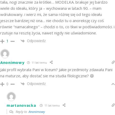
talia, nogi znacznie za krótkie… MODELKA. brakuje jej bardzo
wiele do ideału, który ja – wychowana w latach 90. – mam
wdrukowany. i wierz mi, że sama różnię się od tego ideału
jeszcze bardziej niż ona… nie chodzi tu o anoreksję czy coś
równie "namacalnego" – chodzi o to, co tkwi w podświadomości. i
rzutuje na resztę życia, nawet nigdy nie uświadomione.
Odpowiedz
1
Anonimowy
11 lat temu
Jaki profil wybrała Pani w liceum? Jakie przedmioty zdawała Pani
na maturze, aby dostać sie ma studia filologiczne? 😄
Odpowiedz
0
martanovacka
11 lat temu
Reply to
Anonimowy