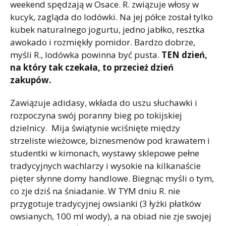
weekend spędzają w Osace. R. związuje włosy w
kucyk, zagląda do lodówki. Na jej półce został tylko
kubek naturalnego jogurtu, jedno jabłko, resztka
awokado i rozmiękły pomidor. Bardzo dobrze,
myśli R., lodówka powinna być pusta.
TEN dzień,
na który tak czekała, to przecież dzień
zakupów.
Zawiązuje adidasy, wkłada do uszu słuchawki i
rozpoczyna swój poranny bieg po tokijskiej
dzielnicy. Mija świątynie wciśnięte między
strzeliste wieżowce, biznesmenów pod krawatem i
studentki w kimonach, wystawy sklepowe pełne
tradycyjnych wachlarzy i wysokie na kilkanaście
pięter słynne domy handlowe. Biegnąc myśli o tym,
co zje dziś na śniadanie. W TYM dniu R. nie
przygotuje tradycyjnej owsianki (3 łyżki płatków
owsianych, 100 ml wody), a na obiad nie zje swojej