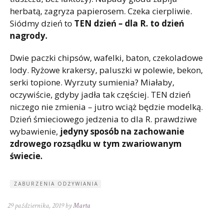
herbatą, zagryza papierosem. Czeka cierpliwie.
Siódmy dzień to
TEN dzień –
dla R. to dzień
nagrody.
Dwie paczki chipsów, wafelki, baton, czekoladowe
lody. Ryżowe krakersy, paluszki w polewie, bekon,
serki topione. Wyrzuty sumienia? Miałaby,
oczywiście, gdyby jadła tak częściej. TEN dzień
niczego nie zmienia – jutro wciąż będzie modelką.
Dzień śmieciowego jedzenia to dla R. prawdziwe
wybawienie,
jedyny sposób na zachowanie
zdrowego rozsądku w tym zwariowanym
świecie.
ZABURZENIA ODŻYWIANIA
29 października, 2019 by
Marta