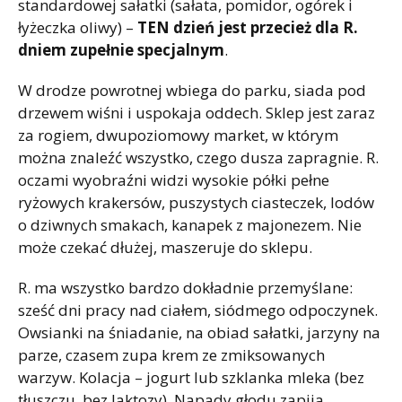
standardowej sałatki (sałata, pomidor, ogórek i
łyżeczka oliwy) –
TEN dzień jest przecież dla R.
dniem zupełnie specjalnym
.
W drodze powrotnej wbiega do parku, siada pod
drzewem wiśni i uspokaja oddech. Sklep jest zaraz
za rogiem, dwupoziomowy market, w którym
można znaleźć wszystko, czego dusza zapragnie. R.
oczami wyobraźni widzi wysokie półki pełne
ryżowych krakersów, puszystych ciasteczek, lodów
o dziwnych smakach, kanapek z majonezem. Nie
może czekać dłużej, maszeruje do sklepu.
R. ma wszystko bardzo dokładnie przemyślane:
sześć dni pracy nad ciałem, siódmego odpoczynek.
Owsianki na śniadanie, na obiad sałatki, jarzyny na
parze, czasem zupa krem ze zmiksowanych
warzyw. Kolacja – jogurt lub szklanka mleka (bez
tłuszczu, bez laktozy). Napady głodu zapija