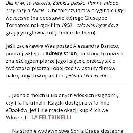
Bez krwi
,
Ta historia
,
Zamki z piasku
,
Panna młoda
,
Trzy razy o świcie
. Obecnie czytam w oryginale
City
i
Novecento
(na podstawie którego Giuseppe
Tornatore nakręcił film
1900 – człowiek legenda
, z
grającym główną rolę Timem Rothem).
Jeśli zaciekawiła Was postać Alessandra Baricco,
poniżej wklejam
adresy stron
, na których możecie
znaleźć egzemplarze jego książek, przeczytać o
twórczości pisarza i obejrzeć zwiastuny filmów
nakręconych w oparciu o
Jedwab i Novecento
.
→
Jedna z moich ulubionych włoskich księgarni,
czyli la Feltrinelli. Książki dostępne w formie
eBooków, jeśli nie macie okazji kupić ich we
Włoszech:
LA FELTRINELLI
→
Na stronie wydawnictwa Sonia Draga dostępne