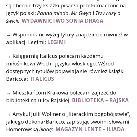
są obecnie trzy książki pisarza przetłumaczone na
język polski:
Panna młoda
,
Mr Gwyn
i
Trzy razy o
świcie
:
WYDAWNICTWO SONIA DRAGA
→
Wspomniane wyżej tytuły znajdziecie również w
aplikacji Legimi:
LEGIMI
→
Księgarnię Italicus polecam każdemu
miłośnikówi Włoch i języka włoskiego. Wśród
dostępnych tytułów pojawiają się również książki
Bariccca:
ITALICUS
→
Mieszkańcom Krakowa polecam zajrzeć do
biblioteki na ulicy Rajskiej:
BIBLIOTEKA – RAJSKA
→
Artykuł Julii Wollner o „literackim bogobójstwie”,
jakiego dokonał Baricco, zapisując swoimi słowami
Homerowską
Iliadę
:
MAGAZYN LENTE – ILIADA