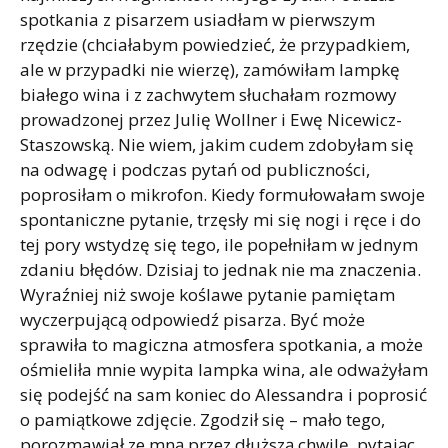
spotkania z pisarzem usiadłam w pierwszym
rzędzie (chciałabym powiedzieć, że przypadkiem,
ale w przypadki nie wierzę), zamówiłam lampkę
białego wina i z zachwytem słuchałam rozmowy
prowadzonej przez Julię Wollner i Ewę Nicewicz-
Staszowską. Nie wiem, jakim cudem zdobyłam się
na odwagę i podczas pytań od publiczności,
poprosiłam o mikrofon. Kiedy formułowałam swoje
spontaniczne pytanie, trzęsły mi się nogi i ręce i do
tej pory wstydzę się tego, ile popełniłam w jednym
zdaniu błędów. Dzisiaj to jednak nie ma znaczenia.
Wyraźniej niż swoje koślawe pytanie pamiętam
wyczerpującą odpowiedź pisarza. Być może
sprawiła to magiczna atmosfera spotkania, a może
ośmieliła mnie wypita lampka wina, ale odważyłam
się podejść na sam koniec do Alessandra i poprosić
o pamiątkowe zdjęcie. Zgodził się – mało tego,
porozmawiał ze mną przez dłuższą chwilę, pytając,