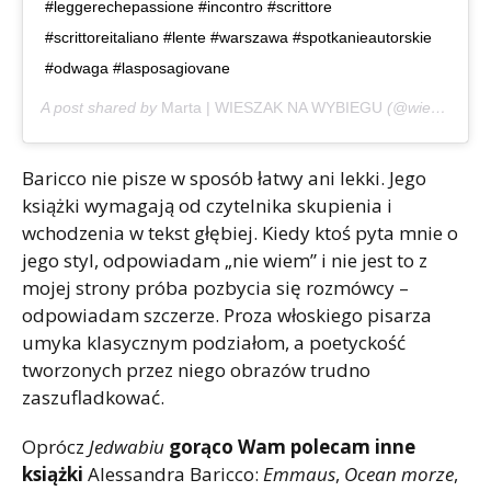
#leggerechepassione #incontro #scrittore
#scrittoreitaliano #lente #warszawa #spotkanieautorskie
#odwaga #lasposagiovane
A post shared by
Marta | WIESZAK NA WYBIEGU
(@wieszaknawybiegu) on
Baricco nie pisze w sposób łatwy ani lekki. Jego
książki wymagają od czytelnika skupienia i
wchodzenia w tekst głębiej. Kiedy ktoś pyta mnie o
jego styl, odpowiadam „nie wiem” i nie jest to z
mojej strony próba pozbycia się rozmówcy –
odpowiadam szczerze. Proza włoskiego pisarza
umyka klasycznym podziałom, a poetyckość
tworzonych przez niego obrazów trudno
zaszufladkować.
Oprócz
Jedwabiu
gorąco Wam polecam inne
książki
Alessandra Baricco:
Emmaus
,
Ocean morze
,