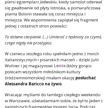
piersi egzemplarz
Jedwabiu
, kiedy samolot oderwał
się gwałtownie od płyty lotniska, a pomarańczowa
plama Bolonii stawała się coraz mniejsza i
mniejsza. We wspomnienia zaplątał się fragment
jednej z ostatnich stron powieści:
To dziwne cierpienie. (…) Umierać z tęsknoty za czymś,
czego nigdy nie przeżyjesz.
W czerwcu zeszłego roku spełniłam jedno z moich
italianistycznych i pisarskich marzeń – dzięki Julii
Wollner i jej magazynowi
Lente
(który gorąco
polecam wszystkim miłośnikom kultury
śródziemnomorskiej) miałam okazję
posłuchać
Alessandra Baricco na żywo
.
Wracając myślami do tamtego ciepłego weekendu
w Warszawie, uświadamiam sobie, że był to jeden z
najmilszych fragmentów mojego życia. Podczas