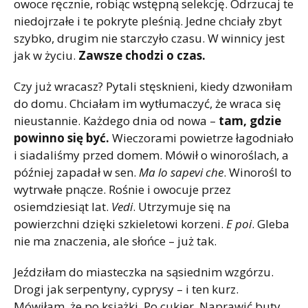
owoce ręcznie, robiąc wstępną selekcję. Odrzucaj te
niedojrzałe i te pokryte pleśnią. Jedne chciały zbyt
szybko, drugim nie starczyło czasu. W winnicy jest
jak w życiu.
Zawsze chodzi o czas.
Czy już wracasz? Pytali stęsknieni, kiedy dzwoniłam
do domu. Chciałam im wytłumaczyć, że wraca się
nieustannie. Każdego dnia od nowa –
tam, gdzie
powinno się być.
Wieczorami powietrze łagodniało
i siadaliśmy przed domem. Mówił o winoroślach, a
później zapadał w sen.
Ma lo sapevi che
. Winorośl to
wytrwałe pnącze. Rośnie i owocuje przez
osiemdziesiąt lat.
Vedi
. Utrzymuje się na
powierzchni dzięki szkieletowi korzeni.
E poi
. Gleba
nie ma znaczenia, ale słońce – już tak.
Jeździłam do miasteczka na sąsiednim wzgórzu.
Drogi jak serpentyny, cyprysy – i ten kurz.
Mówiłam, że po książki. Po cukier. Naprawić buty.