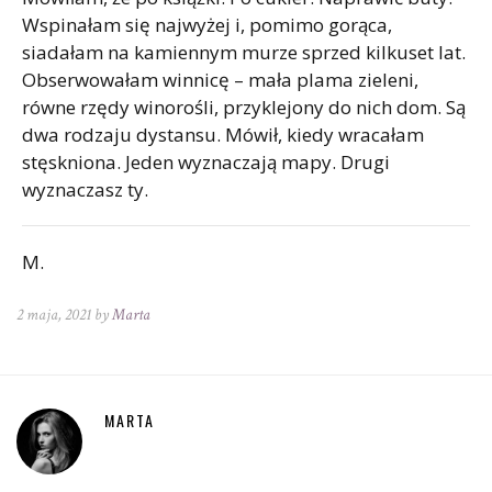
Wspinałam się najwyżej i, pomimo gorąca,
siadałam na kamiennym murze sprzed kilkuset lat.
Obserwowałam winnicę – mała plama zieleni,
równe rzędy winorośli, przyklejony do nich dom. Są
dwa rodzaju dystansu. Mówił, kiedy wracałam
stęskniona. Jeden wyznaczają mapy. Drugi
wyznaczasz ty.
M.
2 maja, 2021 by
Marta
MARTA