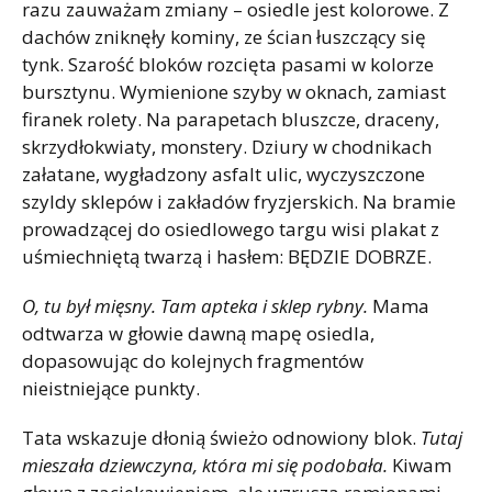
razu zauważam zmiany – osiedle jest kolorowe. Z
dachów zniknęły kominy, ze ścian łuszczący się
tynk. Szarość bloków rozcięta pasami w kolorze
bursztynu. Wymienione szyby w oknach, zamiast
firanek rolety. Na parapetach bluszcze, draceny,
skrzydłokwiaty, monstery. Dziury w chodnikach
załatane, wygładzony asfalt ulic, wyczyszczone
szyldy sklepów i zakładów fryzjerskich. Na bramie
prowadzącej do osiedlowego targu wisi plakat z
uśmiechniętą twarzą i hasłem: BĘDZIE DOBRZE.
O, tu był mięsny. Tam apteka i sklep rybny.
Mama
odtwarza w głowie dawną mapę osiedla,
dopasowując do kolejnych fragmentów
nieistniejące punkty.
Tata wskazuje dłonią świeżo odnowiony blok.
Tutaj
mieszała dziewczyna, która mi się podobała.
Kiwam