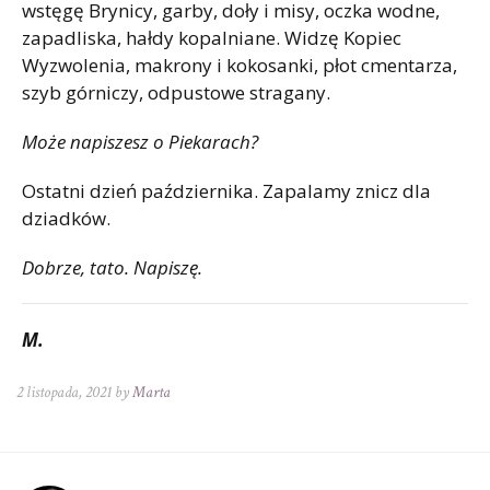
wstęgę Brynicy, garby, doły i misy, oczka wodne,
zapadliska, hałdy kopalniane. Widzę Kopiec
Wyzwolenia, makrony i kokosanki, płot cmentarza,
szyb górniczy, odpustowe stragany.
Może napiszesz o Piekarach?
Ostatni dzień października. Zapalamy znicz dla
dziadków.
Dobrze, tato. Napiszę.
M.
2 listopada, 2021 by
Marta