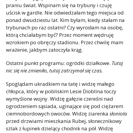
praniu świat. Wspinam się na trybuny i czuję
uścisk w gardle. Nie odwiedzałam tego miejsca od
ponad dwudziestu lat. Kim byłam, kiedy stałam na
trybunach po raz ostatni? Czy wyrosłam na osobę,
którą chciałabym być? Przez moment wędruję
wzrokiem po obręczy stadionu. Przez chwilę mam
wrażenie, jakbym zatoczyła krąg.
Ostatni punkt programu: ogródki działkowe.
Tutaj
nic się nie zmieniło, tutaj zatrzymał się czas.
Spoglądam ukradkiem na tatę i widzę małego
chłopca, który w pobliskim Lesie Dioblina toczy
wymyślone wojny. Widzę gałęzie czereśni nad
ogrodzeniem sąsiada, uginające się pod ciężarem
ciemnobordowych owoców. Widzę ziarenka
słoniola
przed drzwiami mieszkania Rubej, słonecznikowy
szlak z łupinek dzielący chodnik na pół. Widzę