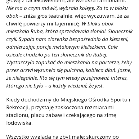
głową z zaciekawieniem, ale wzrusza ramionami.
Nie ma o czym mówić, wybrała kolegę.
Za to w bloku
obok
– zniża głos teatralnie, więc wyczuwam, że za
chwilę powierzy mi tajemnicę.
W bloku obok
mieszkała Ruba, która sprzedawała słoniol. Słonecznik
czyli. Sypała nam ziarenka bezpośrednio do kieszeni,
odmierzając porcje metalowym kieliszkiem. Całe
osiedle chodziło po ten słonecznik do Rubej.
Wystarczyło zapukać do mieszkania na parterze, żeby
przez drzwi wysunęła się pulchna, kobieca dłoń. Jasne,
że nielegalnie. Kto się tym wtedy przejmował. Interes,
którego nie było – a każdy wiedział, że jest.
Kiedy dochodzimy do Miejskiego Ośrodka Sportu i
Rekreacji, przystaję zaskoczona rozmiarami
stadionu, placu zabaw i czekającego na zimę
lodowiska.
Wszystko wygląda na zbyt małe: skurczony po