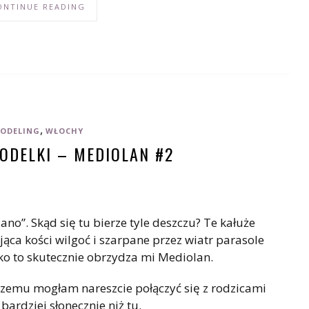
ONTINUE READING
,
ODELING
WŁOCHY
ODELKI – MEDIOLAN #2
o”. Skąd się tu bierze tyle deszczu? Te kałuże
jąca kości wilgoć i szarpane przez wiatr parasole
o to skutecznie obrzydza mi Mediolan.
 czemu mogłam nareszcie połączyć się z rodzicami
ardziej słonecznie niż tu.