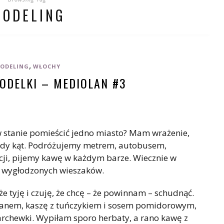
MODELING
,
ODELING
WŁOCHY
ODELKI – MEDIOLAN #3
t w stanie pomieścić jedno miasto? Mam wrażenie,
żdy kąt. Podróżujemy metrem, autobusem,
ji, pijemy kawę w każdym barze. Wiecznie w
a wygłodzonych wieszaków.
e tyję i czuję, że chcę – że powinnam – schudnąć.
ananem, kaszę z tuńczykiem i sosem pomidorowym,
marchewki. Wypiłam sporo herbaty, a rano kawę z