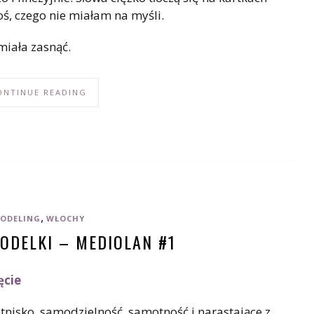
ś, czego nie miałam na myśli.
iała zasnąć.
ONTINUE READING
,
ODELING
WŁOCHY
ODELKI – MEDIOLAN #1
ęcie
tnisko, samodzielność, samotność i narastające z