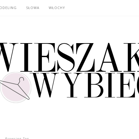
ODELING
SŁOWA
WŁOCHY
Browsing Tag