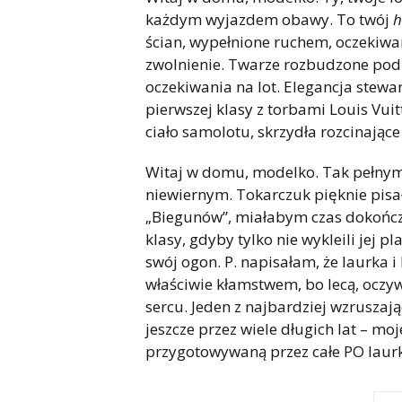
każdym wyjazdem obawy. To twój
ścian, wypełnione ruchem, oczekiwan
zwolnienie. Twarze rozbudzone podr
oczekiwania na lot. Elegancja stew
pierwszej klasy z torbami Louis Vui
ciało samolotu, skrzydła rozcinając
Witaj w domu, modelko. Tak pełnym,
niewiernym. Tokarczuk pięknie pisa
„Biegunów”, miałabym czas dokończ
klasy, gdyby tylko nie wykleili jej p
swój ogon. P. napisałam, że laurka i
właściwie kłamstwem, bo lecą, oczyw
sercu. Jeden z najbardziej wzruszaj
jeszcze przez wiele długich lat – m
przygotowywaną przez całe PO laur