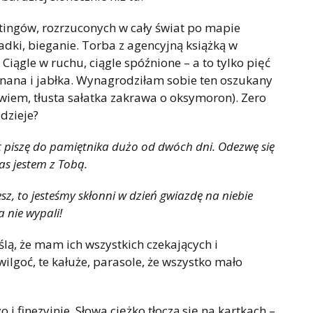
stingów, rozrzuconych w cały świat po mapie
dki, bieganie. Torba z agencyjną książką w
 Ciągle w ruchu, ciągle spóźnione – a to tylko pięć
anana i jabłka. Wynagrodziłam sobie ten oszukany
 wiem, tłusta sałatka zakrawa o oksymoron). Zero
dzieje?
t piszę do pamiętnika dużo od dwóch dni. Odezwę się
zas jestem z Tobą.
esz, to jesteśmy skłonni w dzień gwiazdę na niebie
a nie wypali!
ślą, że mam ich wszystkich czekających i
wilgoć, te kałuże, parasole, że wszystko mało
i finezyjnie. Słowa ciężko tłoczą się na kartkach –