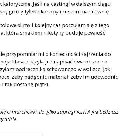
kalorycznie. Jeśli na castingi w dalszym ciągu
zę gruby tyłek z kanapy i ruszam na siłownię.
olowe slimy i kolejny raz poczułam się z tego
a, która smakiem nikotyny buduje pewność
nie przypomniał mi o konieczności zajrzenia do
, moja klasa zdążyła już napisać dwa obszerne
orzyłam podręcznika schowanego w walizce. Jak
noce, żeby nadgonić materiał, żeby im udowodnić
i tak dostanę piątki.
pię ci marchewki, ile tylko zapragniesz! A jak będziesz
ratisie.