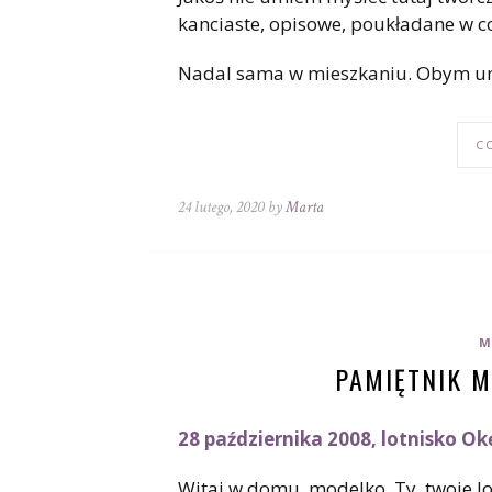
kanciaste, opisowe, poukładane w co
Nadal sama w mieszkaniu. Obym um
C
24 lutego, 2020 by
Marta
M
PAMIĘTNIK M
28 października 2008, lotnisko Ok
Witaj w domu, modelko. Ty, twoje lo