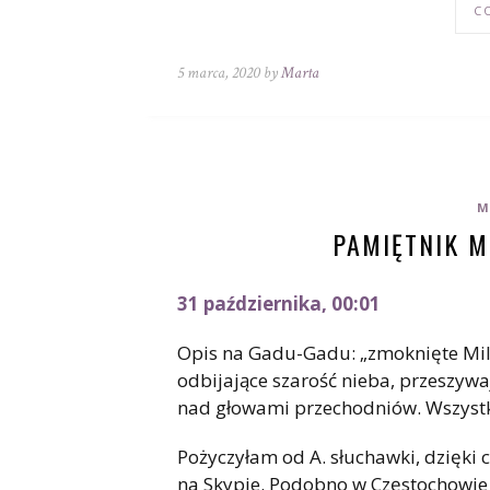
C
5 marca, 2020 by
Marta
M
PAMIĘTNIK M
31 października, 00:01
Opis na Gadu-Gadu: „zmoknięte Milan
odbijające szarość nieba, przeszywa
nad głowami przechodniów. Wszystk
Pożyczyłam od A. słuchawki, dzięki
na Skypie. Podobno w Częstochowie b