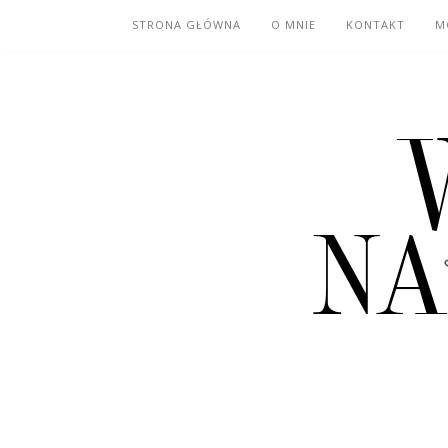
STRONA GŁÓWNA
O MNIE
KONTAKT
M