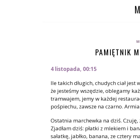
M
PAMIĘTNIK M
4 listopada, 00:15
Ile takich długich, chudych ciał jes
że jesteśmy wszędzie, oblegamy ka
tramwajem, jemy w każdej restaurac
pośpiechu, zawsze na czarno. Armi
Ostatnia marchewka na dziś. Czuję, ż
Zjadłam dziś: płatki z mlekiem i b
sałatkę, jabłko, banana, ze cztery 