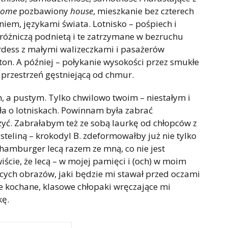
home
pozbawiony
house
, mieszkanie bez czterech
iem, językami świata. Lotnisko – pośpiech i
óżniczą podnietą i te zatrzymane w bezruchu
ardess z małymi walizeczkami i pasażerów
tton. A później – połykanie wysokości przez smukłe
e przestrzeń gęstniejącą od chmur.
 a pustym. Tylko chwilowo twoim – niestałym i
ła o lotniskach. Powinnam była zabrać
yć. Zabrałabym też ze sobą laurkę od chłopców z
lasteliną – krokodyl B. zdeformowałby już nie tylko
 hamburger lecą razem ze mną, co nie jest
iście, że lecą – w mojej pamięci i (och) w moim
ących obrazów, jaki będzie mi stawał przed oczami
oje kochane, klasowe chłopaki wręczające mi
kę.