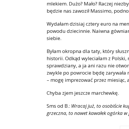
mlekiem. Dużo? Mało? Raczej niezbyt 
będzie nas zawoził Massimo, podnos
Wydałam dzisiaj cztery euro na ment
powodu dziecinnie. Naiwna gówniar
siebie.
Byłam okropna dla taty, który słusz
historii. Odkąd wyleciałam z Polski
sprawdziany, a ja ani razu nie otw
zwykle po powrocie będę zarywała 
– mogę imprezować przez miesiąc, a 
Chyba zjem jeszcze marchewkę.
Sms od B.:
Wracaj już, to osobiście ku
grzeczna, to nawet kawałek ogórka w g