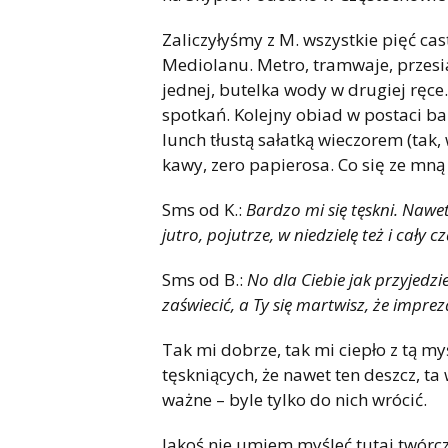
Zaliczyłyśmy z M. wszystkie pięć ca
Mediolanu. Metro, tramwaje, przesia
jednej, butelka wody w drugiej ręce.
spotkań. Kolejny obiad w postaci b
lunch tłustą sałatką wieczorem (tak,
kawy, zero papierosa. Co się ze mną 
Sms od K.:
Bardzo mi się tęskni. Nawe
jutro, pojutrze, w niedzielę też i cały c
Sms od B.:
No dla Ciebie jak przyjedzi
zaświecić, a Ty się martwisz, że imprez
Tak mi dobrze, tak mi ciepło z tą my
tęskniących, że nawet ten deszcz, ta 
ważne – byle tylko do nich wrócić.
Jakoś nie umiem myśleć tutaj twórczo 