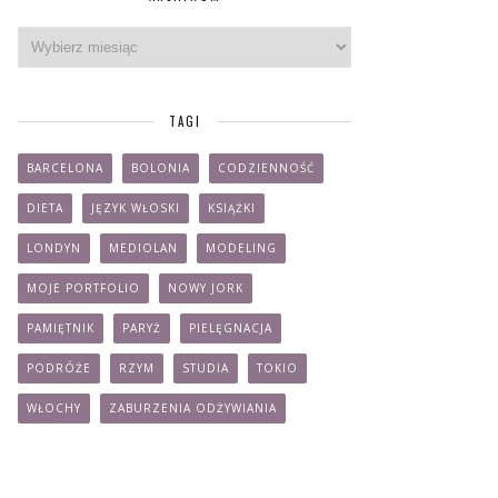
ARCHIWUM
TAGI
BARCELONA
BOLONIA
CODZIENNOŚĆ
DIETA
JĘZYK WŁOSKI
KSIĄŻKI
LONDYN
MEDIOLAN
MODELING
MOJE PORTFOLIO
NOWY JORK
PAMIĘTNIK
PARYŻ
PIELĘGNACJA
PODRÓŻE
RZYM
STUDIA
TOKIO
WŁOCHY
ZABURZENIA ODŻYWIANIA